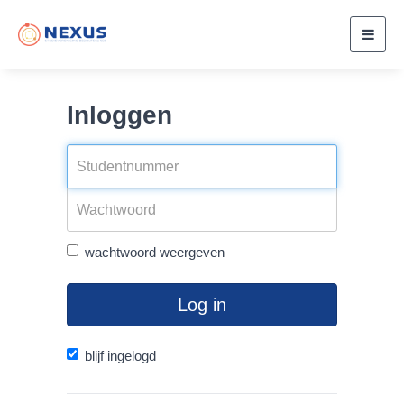
Toggl
navig
Inloggen
wachtwoord weergeven
Log in
blijf ingelogd