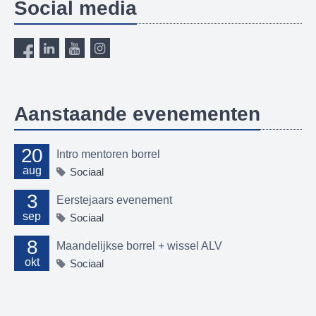
Social media
Aanstaande evenementen
20
Intro mentoren borrel
aug
Sociaal
3
Eerstejaars evenement
sep
Sociaal
8
Maandelijkse borrel + wissel ALV
okt
Sociaal