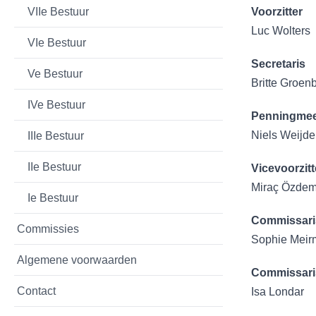
VIIe Bestuur
Voorzitter
Luc Wolters
VIe Bestuur
Secretaris
Ve Bestuur
Britte Groen
IVe Bestuur
Penningmee
Niels Weijde
IIIe Bestuur
IIe Bestuur
Vicevoorzitt
Miraç Özdem
Ie Bestuur
Commissaris
Commissies
Sophie Meir
Algemene voorwaarden
Commissari
Contact
Isa Londar