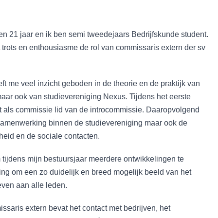
ben 21 jaar en ik ben semi tweedejaars Bedrijfskunde student.
t trots en enthousiasme de rol van commissaris extern der sv
ft me veel inzicht geboden in de theorie en de praktijk van
aar ook van studievereniging Nexus. Tijdens het eerste
st als commissie lid van de introcommissie. Daaropvolgend
 samenwerking binnen de studievereniging maar ook de
gheid en de sociale contacten.
 tijdens mijn bestuursjaar meerdere ontwikkelingen te
ng om een zo duidelijk en breed mogelijk beeld van het
geven aan alle leden.
ssaris extern bevat het contact met bedrijven, het