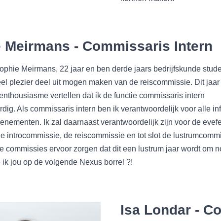
 Meirmans - Commissaris Intern
Sophie Meirmans, 22 jaar en ben derde jaars bedrijfskunde studen
eel plezier deel uit mogen maken van de reiscommissie. Dit jaar
 enthousiasme vertellen dat ik de functie commissaris intern
dig. Als commissaris intern ben ik verantwoordelijk voor alle in
venementen. Ik zal daarnaast verantwoordelijk zijn voor de evef
e introcommissie, de reiscommissie en tot slot de lustrumcommi
 commissies ervoor zorgen dat dit een lustrum jaar wordt om no
e ik jou op de volgende Nexus borrel ?!
Isa Londar - C