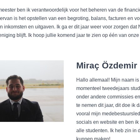
eester ben ik verantwoordelijk voor het beheren van de financi
rvan is het opstellen van een begroting, balans, facturen en vo
n inkomsten en uitgaven. Ik ga er dit jaar weer voor zorgen dat
iging blijft. Ik hoop jullie komend jaar te zien op één van onze a
Miraç Özdemir -
Hallo allemaal! Mijn naam is
momenteel tweedejaars studen
onder andere commissies en d
te nemen dit jaar, dit doe ik 
vooral mijn medebestuurslede
socials en website en ben i
alle studenten. Ik heb zin in 
kunnen maken!