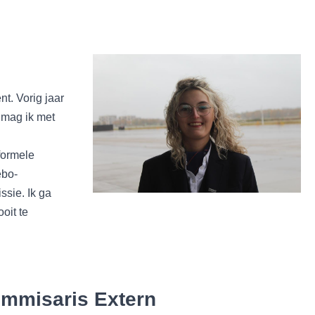
t. Vorig jaar
 mag ik met
formele
ebo-
ssie. Ik ga
oit te
ommisaris Extern