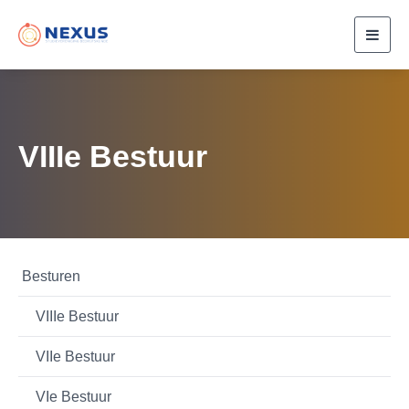
Toggl
navig
VIIIe Bestuur
Besturen
VIIIe Bestuur
VIIe Bestuur
VIe Bestuur