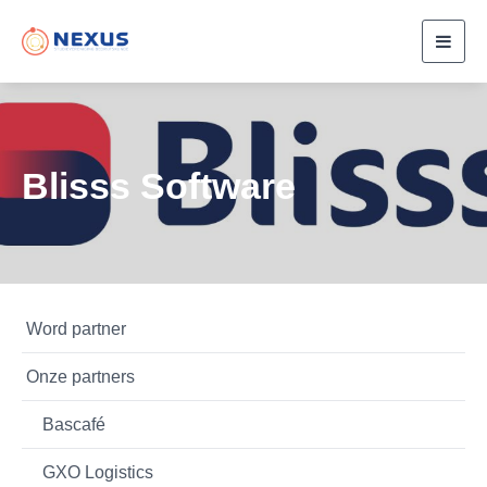
Toggl
navig
Blisss Software
Word partner
Onze partners
Bascafé
GXO Logistics