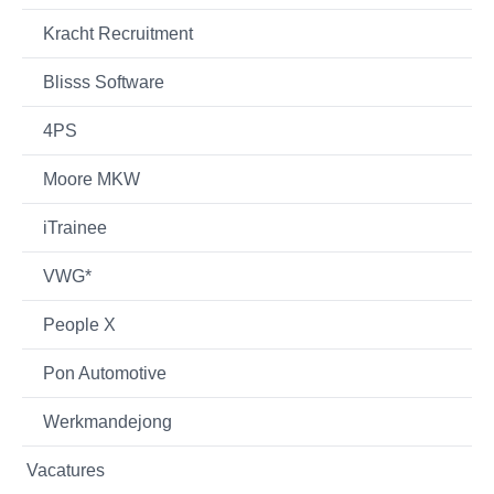
Kracht Recruitment
Blisss Software
4PS
Moore MKW
iTrainee
VWG*
People X
Pon Automotive
Werkmandejong
Vacatures