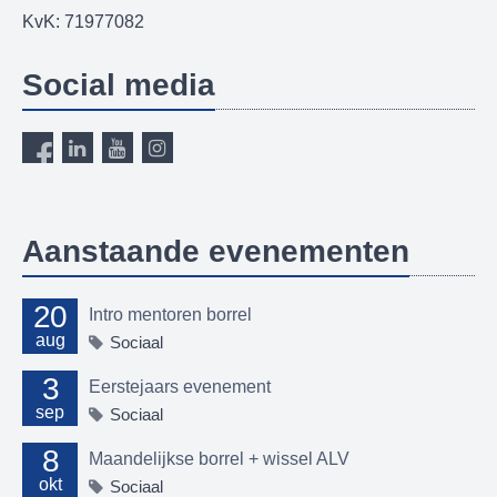
KvK: 71977082
Social media
Aanstaande evenementen
20
Intro mentoren borrel
aug
Sociaal
3
Eerstejaars evenement
sep
Sociaal
8
Maandelijkse borrel + wissel ALV
okt
Sociaal