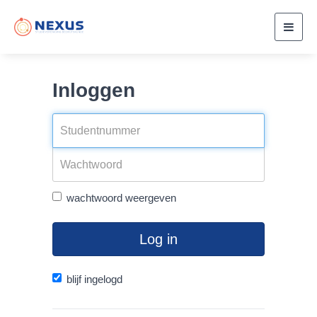
Toggl
navig
Inloggen
wachtwoord weergeven
Log in
blijf ingelogd