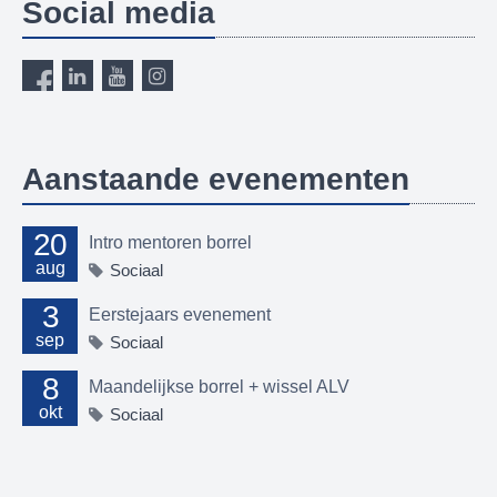
Social media
Aanstaande evenementen
20
Intro mentoren borrel
aug
Sociaal
3
Eerstejaars evenement
sep
Sociaal
8
Maandelijkse borrel + wissel ALV
okt
Sociaal